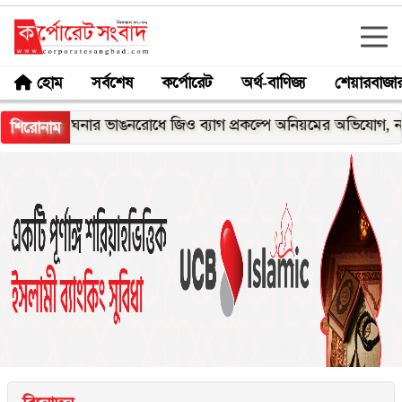
হোম
সর্বশেষ
কর্পোরেট
অর্থ-বাণিজ্য
শেয়ারবাজা
মেঘনার ভাঙনরোধে জিও ব্যাগ প্রকল্পে অনিয়মের অভিযোগ, নদীরকূলে 
শিরোনাম