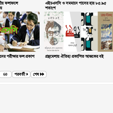
গীয় ফলাফলে
এইচএসসি ও সমমানে পাসের হার ৮৫.৯৫
়ে
শতাংশ
র পরীক্ষার ফল প্রকাশ
গ্রন্থমেলায় ঐতিহ্য প্রকাশিত আজকের বই
60
পরবর্তী
শেষ