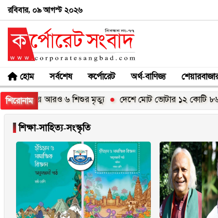
রবিবার, ০৯ আগস্ট ২০২৬
হোম
সর্বশেষ
কর্পোরেট
অর্থ-বাণিজ্য
শেয়ারবাজা
গ নিয়ে আরও ৬ শিশুর মৃত্যু
দেশে মোট ভোটার ১২ কোটি ৮৬ লাখ
শিরোনাম
▐
শিক্ষা-সাহিত্য-সংস্কৃতি