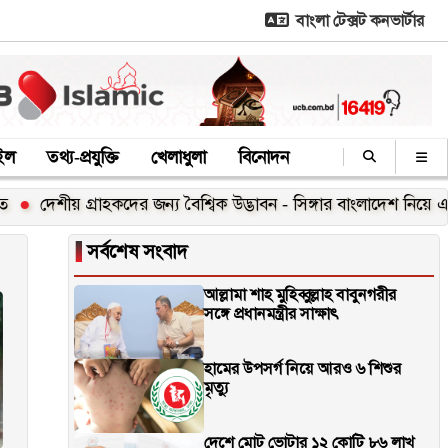
বাংলা টেক্সট কনভার্টার
াইল
তথ্য-প্রযুক্তি
খেলাধুলা
বিনোদন
দেশীয় গ্রাহকদের জন্য বৈশ্বিক উদ্ভাবন - সিঙ্গার বাংলাদেশ নিয়ে এলো বে
▐
সর্বশেষ সংবাদ
আল্লামা শাহ মুহিব্বুল্লাহ বাবুনগরীর
সঙ্গে প্রধানমন্ত্রীর সাক্ষাৎ
হামের উপসর্গ নিয়ে আরও ৬ শিশুর
মৃত্যু
দেশে মোট ভোটার ১২ কোটি ৮৬ লাখ