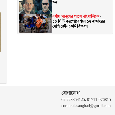
ডন
বর্ষায় মানুষের পাশে বাংলালিংক
১০ সিটি করপোরেশনে ১২ হাজারের
বেশি রেইনকোট বিতরণ
যোগাযোগ
02 223354125, 01711-076815
corporatesangbad@gmail.com