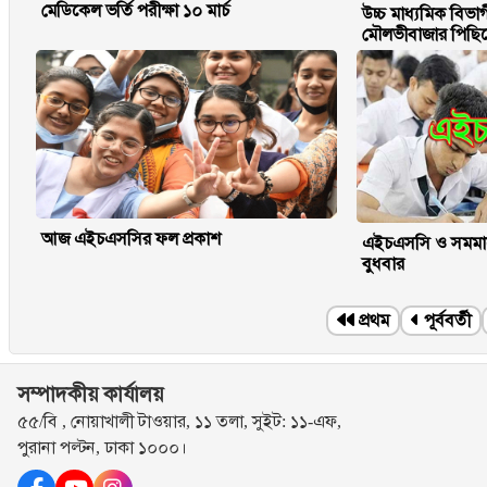
মেডিকেল ভর্তি পরীক্ষা ১০ মার্চ
উচ্চ মাধ্যমিক বিভা
মৌলভীবাজার পিছিয
আজ এইচএসসির ফল প্রকাশ
এইচএসসি ও সমমানে
বুধবার
প্রথম
পূর্ববর্তী
সম্পাদকীয় কার্যালয়
৫৫/বি , নোয়াখালী টাওয়ার, ১১ তলা, সুইট: ১১-এফ,
পুরানা পল্টন, ঢাকা ১০০০।