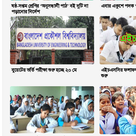
ষষ্ঠ-সপ্তম শ্রেণির ‘অনুসন্ধানী পাঠ’ বই দুটি না
এবার একুশে পদক পা
পড়ানোর নির্দেশ
বুয়েটের ভর্তি পরীক্ষা শুরু হচ্ছে ২০ মে
এইচএসসির ফলাফল 
শুরু