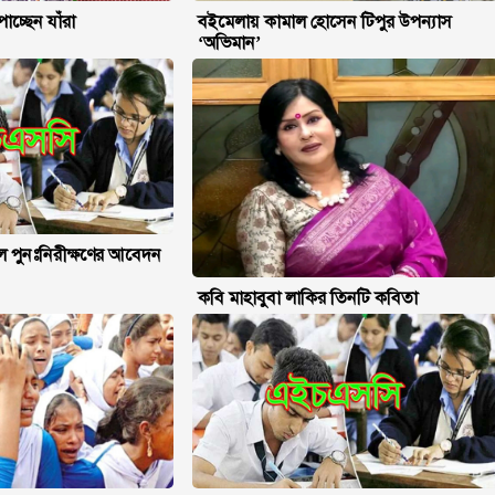
চ্ছেন যাঁরা
বইমেলায় কামাল হোসেন টিপুর উপন্যাস
‘অভিমান’
পুনঃনিরীক্ষণের আবেদন
কবি মাহাবুবা লাকির তিনটি কবিতা