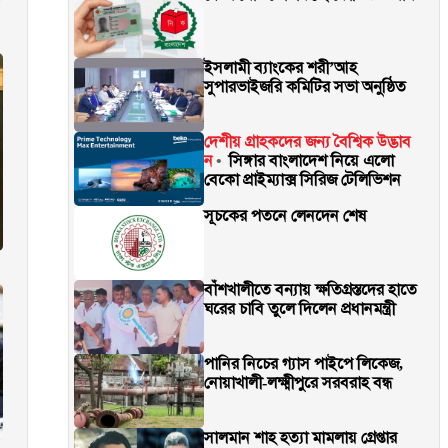
ইসলামী ব্যাংকের শরী’আহ
সুপারভাইজরি কমিটির সভা অনুষ্ঠিত
দেশীয় গ্রাহকদের জন্য বৈশ্বিক উদ্ভাব
ন
সিঙ্গার বাংলাদেশ নিয়ে এলো
বেকো প্রাইম্যাক্স সিরিজ টেলিভিশন
সূচকের পতনে লেনদেন শেষ
বাঁশখালীতে বন্যায় ক্ষতিগ্রস্তদের হাতে
ঘরের চাবি তুলে দিলেন প্রধানমন্ত্রী
পানির নিচের গ্যাস পাইপে লিকেজ,
নোয়াখালী-লক্ষ্মীপুরে সরবরাহ বন্ধ
সালমান শাহ হত্যা মামলায় গ্রেপ্তার