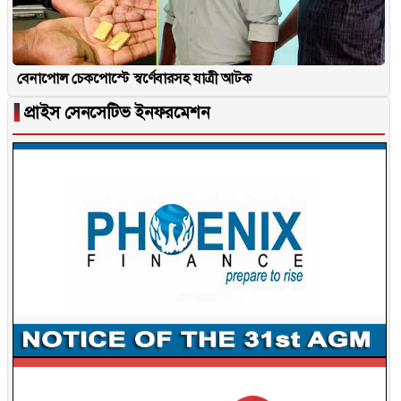
বেনাপোল চেকপোস্টে স্বর্ণেবারসহ যাত্রী আটক
▐
প্রাইস সেনসেটিভ ইনফরমেশন