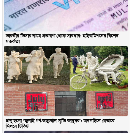
ভারতীয় ভিসার নামে প্রতারণা থেকে সাবধান: হাইকমিশনের বিশেষ
সতর্কতা
চালু হলো ‘জুলাই গণ-অভ্যুত্থান স্মৃতি জাদুঘর’: অনলাইনে যেভাবে
মিলবে টিকিট