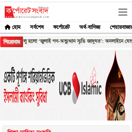
হোম
সর্বশেষ
কর্পোরেট
অর্থ-বাণিজ্য
শেয়ারবাজা
চালু হলো ‘জুলাই গণ-অভ্যুত্থান স্মৃতি জাদুঘর’: অনলাইনে যেভাবে মিল
শিরোনাম