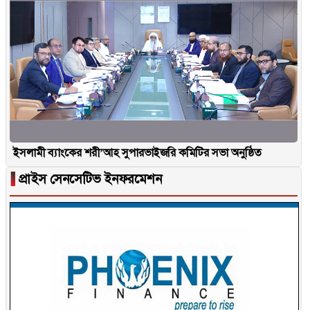
ইসলামী ব্যাংকের শরী’আহ সুপারভাইজরি কমিটির সভা অনুষ্ঠিত
▐
প্রাইস সেনসেটিভ ইনফরমেশন