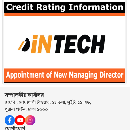
সম্পাদকীয় কার্যালয়
৫৫/বি , নোয়াখালী টাওয়ার, ১১ তলা, সুইট: ১১-এফ,
পুরানা পল্টন, ঢাকা ১০০০।
যোগাযোগ