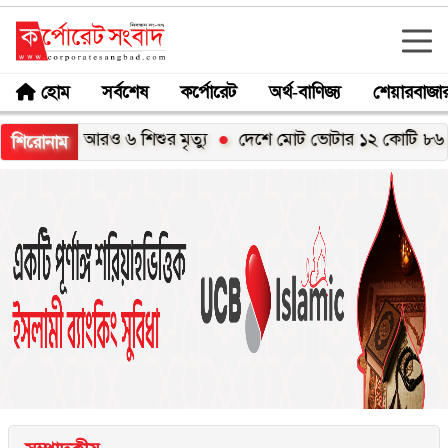
হোম
সর্বশেষ
কর্পোরেট
অর্থ-বাণিজ্য
শেয়ারবাজা
য়ে আরও ৬ শিশুর মৃত্যু
দেশে মোট ভোটার ১২ কোটি ৮৬ লাখ
ই
শিরোনাম