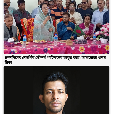
চলনবিলের নৈসর্গিক সৌন্দর্য পর্যটকদের আকৃষ্ট করে: আফরোজা খানম
রিতা