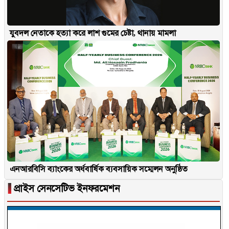
যুবদল নেতাকে হত্যা করে লাশ গুমের চেষ্টা, থানায় মামলা
এনআরবিসি ব্যাংকের অর্ধবার্ষিক ব্যবসায়িক সম্মেলন অনুষ্ঠিত
▐
প্রাইস সেনসেটিভ ইনফরমেশন