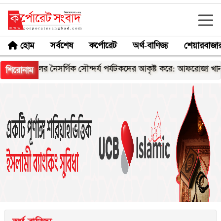
হোম
সর্বশেষ
কর্পোরেট
অর্থ-বাণিজ্য
শেয়ারবাজা
র নৈসর্গিক সৌন্দর্য পর্যটকদের আকৃষ্ট করে: আফরোজা খানম রিতা
শিরোনাম