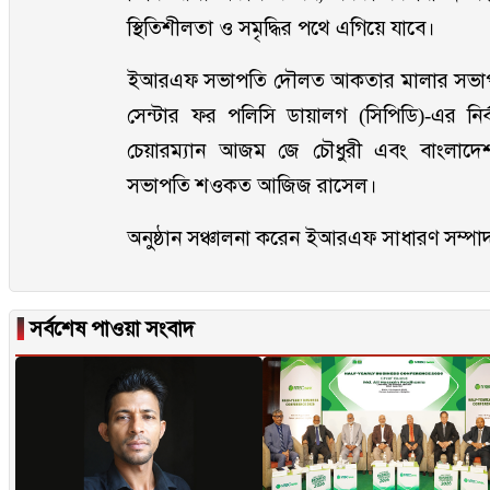
স্থিতিশীলতা ও সমৃদ্ধির পথে এগিয়ে যাবে।
ইআরএফ সভাপতি দৌলত আকতার মালার সভাপতিত্ব
সেন্টার ফর পলিসি ডায়ালগ (সিপিডি)-এর নির্
চেয়ারম্যান আজম জে চৌধুরী এবং বাংলাদে
সভাপতি শওকত আজিজ রাসেল।
অনুষ্ঠান সঞ্চালনা করেন ইআরএফ সাধারণ সম্প
▐
সর্বশেষ পাওয়া সংবাদ