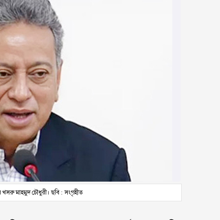
ির খসরু মাহমুদ চৌধুরী। ছবি : সংগৃহীত