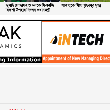
জুলাই যোদ্ধাসহ ৩ জনকে সিএনজি-
শাক ধুতে গিয়ে গৃহবধূর মৃত্যু
রিকশা উপহার দিলেন প্রধানমন্ত্রী