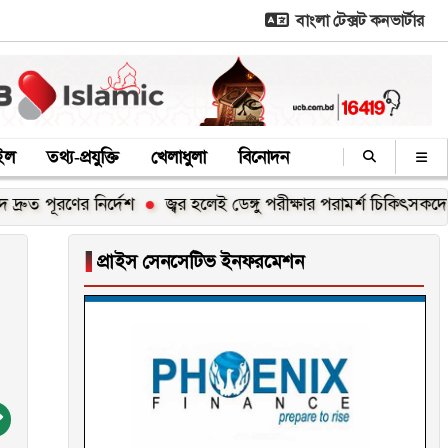
বাংলা টেক্সট কনভার্টার
াইল
তথ্য-প্রযুক্তি
খেলাধুলা
বিনোদন
ের নির্দেশ
জ্বর হলেই ডেঙ্গু পরীক্ষার পরামর্শ চিকিৎসকদের
দিনা
▐
প্রাইস সেনসেটিভ ইনফরমেশন