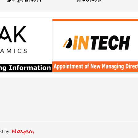
Nayem
ed by: