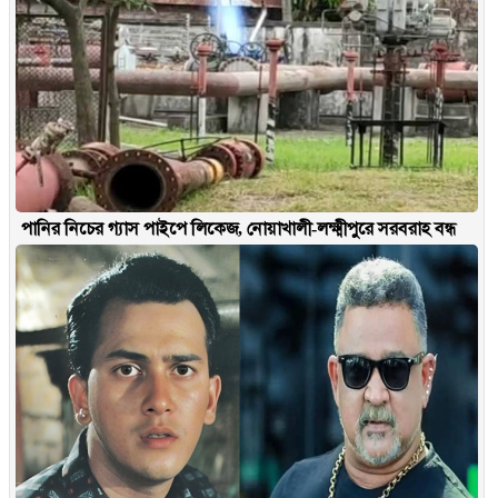
পানির নিচের গ্যাস পাইপে লিকেজ, নোয়াখালী-লক্ষ্মীপুরে সরবরাহ বন্ধ