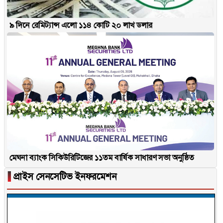
৯ দিনে রেমিট্যান্স এলো ১১৪ কোটি ২০ লাখ ডলার
মেঘনা ব্যাংক সিকিউরিটিজের ১১তম বার্ষিক সাধারণ সভা অনুষ্ঠিত
▐
প্রাইস সেনসেটিভ ইনফরমেশন