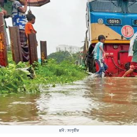
ছবি : সংগৃহীত