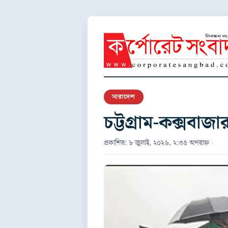
সারাদেশ
চট্টগ্রাম-কক্সবাজা
প্রকাশিত: ৮ জুলাই, ২০২৬, ২:৩৫ অপরাহ্ন ·