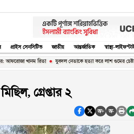
র
প্রাইস সেনসিটিভ
জাতীয়
আন্তর্জাতিক
স্বাস্থ্য-লাইফস্ট
োজা খানম রিতা
যুবদল নেতাকে হত্যা করে লাশ গুমের চেষ্টা, থানায় 
িছিল, গ্রেপ্তার ২
অ+
অ-