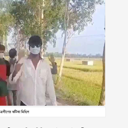
াত্রলীগের ঝটিকা মিছিল