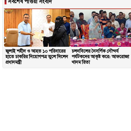
▐
সর্বশেষ পাওয়া সংবাদ
জুলাই শহীদ ও আহত ১০ পরিবারের
চলনবিলের নৈসর্গিক সৌন্দর্য
হাতে চাকরির নিয়োগপত্র তুলে দিলেন
পর্যটকদের আকৃষ্ট করে: আফরোজা
প্রধানমন্ত্রী
খানম রিতা