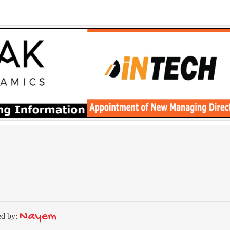
Nayem
ed by: