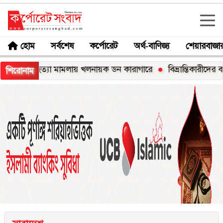
হোম
সর্বশেষ
কর্পোরেট
অর্থ-বাণিজ্য
শেয়ারবাজা
 হত্যা মামলায় খলনায়ক ডন কারাগারে
বিভ্রান্তিকারীদের ব্যাপারে সতর
শিরোনাম