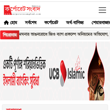
হোম
সর্বশেষ
কর্পোরেট
অর্থ-বাণিজ্য
শেয়ারবাজা
মেঘনার ভাঙনরোধে জিও ব্যাগ প্রকল্পে অনিয়মের অভিযোগ, নদীরকূ
শিরোনাম