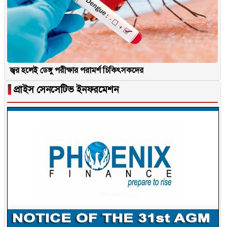
জ্বর হলেই ডেঙ্গু পরীক্ষার পরামর্শ চিকিৎসকদের
▐
প্রাইস সেনসেটিভ ইনফরমেশন