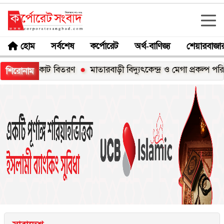
হোম
সর্বশেষ
কর্পোরেট
অর্থ-বাণিজ্য
শেয়ারবাজা
েইনকোট বিতরণ
মাতারবাড়ী বিদ্যুৎকেন্দ্র ও মেগা প্রকল্প পরিদর্শন করলেন
শিরোনাম