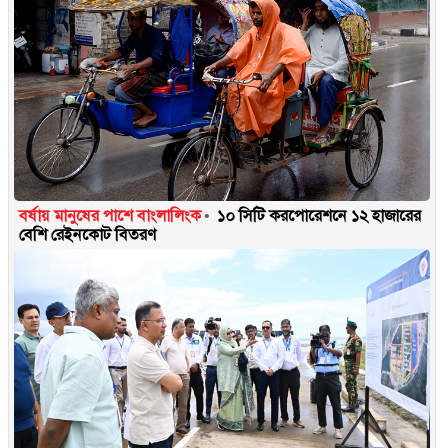
বর্ষায় মানুষের পাশে বাংলালিংক
১০ সিটি করপোরেশনে ১২ হাজারের
বেশি রেইনকোট বিতরণ