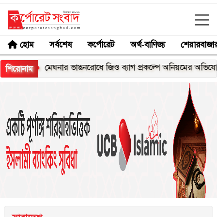
হোম
সর্বশেষ
কর্পোরেট
অর্থ-বাণিজ্য
শেয়ারবাজা
মেঘনার ভাঙনরোধে জিও ব্যাগ প্রকল্পে অনিয়মের অভিযোগ, নদীরক
শিরোনাম