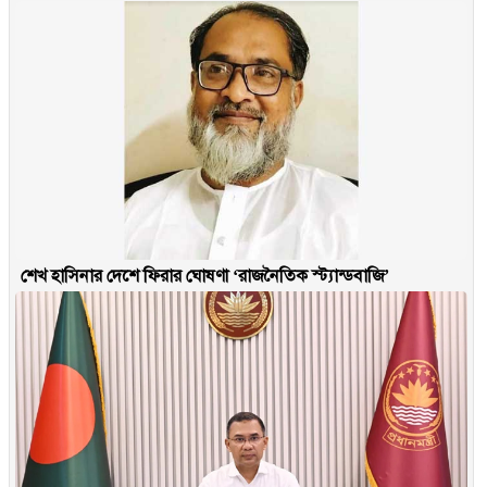
শেখ হাসিনার দেশে ফিরার ঘোষণা ‘রাজনৈতিক স্ট্যান্ডবাজি’