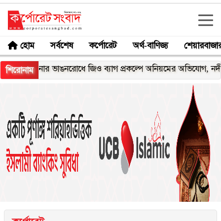
হোম
সর্বশেষ
কর্পোরেট
অর্থ-বাণিজ্য
শেয়ারবাজা
মেঘনার ভাঙনরোধে জিও ব্যাগ প্রকল্পে অনিয়মের অভিযোগ, নদীরকূলে এ
শিরোনাম