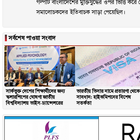
গল্পটি বাংলাদেশের মুক্তিযুদ্ধের ওপর ভিত্তি কর
সমালোচকদের ইতিবাচক সাড়া পেয়েছিল।
▐
সর্বশেষ পাওয়া সংবাদ
সার্কভুক্ত দেশের শিক্ষার্থীদের জন্য
ভারতীয় ভিসার নামে প্রতারণা থেকে
স্কলারশিপের ঘোষণা জাতীয়
সাবধান: হাইকমিশনের বিশেষ
বিশ্ববিদ্যালয় ভাইস-চ্যান্সেলরের
সতর্কতা