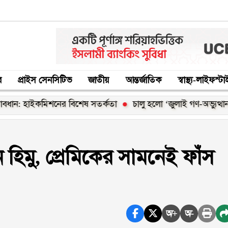
র
প্রাইস সেনসিটিভ
জাতীয়
আন্তর্জাতিক
স্বাস্থ্য-লাইফস্ট
কমিশনের বিশেষ সতর্কতা
চালু হলো ‘জুলাই গণ-অভ্যুত্থান স্মৃতি জা
হিমু, প্রেমিকের সামনেই ফাঁস
অ+
অ-