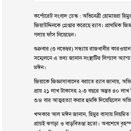
কর্পোরেট সংবাদ ডেস্ক : অভিনেত্রী হোমায়রা হিমু
জিয়াউদ্দিনকে গ্রেপ্তার করেছে র‌্যাব। প্রাথমিক জ
গলায় ফাঁস নিয়েছেন।
শুক্রবার (৩ নভেম্বর) সন্ধ্যায় রাজধানীর কারওয়
সম্মেলনে এ তথ্য জানান সংস্থাটির লিগ্যাল অ্য
মঈন।
জিয়াকে জিজ্ঞাসাবাদের বরাতে র‌্যাব জানায়, অভ
প্রায় ২১ লাখ টাকাসহ ২-৩ বছরে অন্তত ৪০ লাখ
৩/৪ বার আত্মহত্যা করার হুমকি দিয়েছিলেন অভিন
খন্দকার আল মঈন জানান, হিমুর বাসায় নিয়মিত য
প্রায়ই ঝগড়া ও বাড়বিতণ্ডা হতো। অবশেষে বৃহস্প