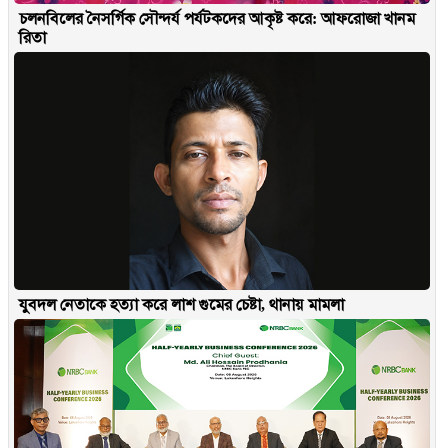
চলনবিলের নৈসর্গিক সৌন্দর্য পর্যটকদের আকৃষ্ট করে: আফরোজা খানম
রিতা
যুবদল নেতাকে হত্যা করে লাশ গুমের চেষ্টা, থানায় মামলা