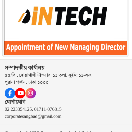
সম্পাদকীয় কার্যালয়
৫৫/বি , নোয়াখালী টাওয়ার, ১১ তলা, সুইট: ১১-এফ,
পুরানা পল্টন, ঢাকা ১০০০।
যোগাযোগ
02 223354125, 01711-076815
corporatesangbad@gmail.com