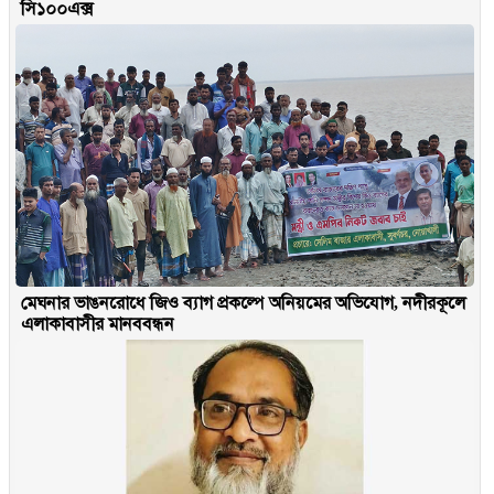
সি১০০এক্স
মেঘনার ভাঙনরোধে জিও ব্যাগ প্রকল্পে অনিয়মের অভিযোগ, নদীরকূলে
এলাকাবাসীর মানববন্ধন