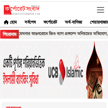
হোম
সর্বশেষ
কর্পোরেট
অর্থ-বাণিজ্য
শেয়ারবাজা
মেঘনার ভাঙনরোধে জিও ব্যাগ প্রকল্পে অনিয়মের অভিযোগ, নদীরকূল
শিরোনাম