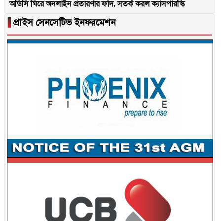
অডিসি ঘিরে অনলাইন প্রতারণার ফাঁদ, সতর্ক করল ক্যাসপারস্কি
▐
প্রাইস সেনসেটিভ ইনফরমেশন