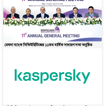
মেঘনা ব্যাংক সিকিউরিটিজের ১১তম বার্ষিক সাধারণ সভা অনুষ্ঠিত