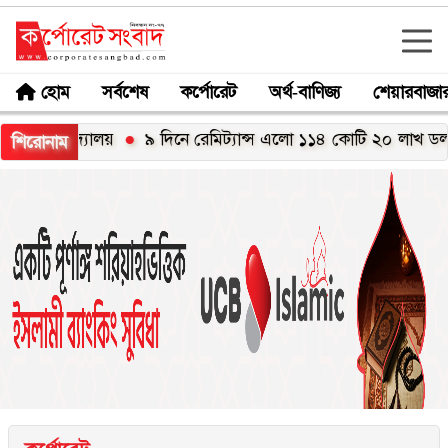
হোম
সর্বশেষ
কর্পোরেট
অর্থ-বাণিজ্য
শেয়ারবাজা
 বিদ্যালয়
৯ দিনে রেমিট্যান্স এলো ১১৪ কোটি ২০ লাখ ডলার
মে
শিরোনাম