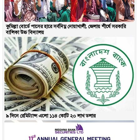
কুমিল্লা বোর্ডে পাসের হারে সর্বনিম্ন নোয়াখালী, জেলায় শীর্ষে সরকারি
বালিকা উচ্চ বিদ্যালয়
৯ দিনে রেমিট্যান্স এলো ১১৪ কোটি ২০ লাখ ডলার