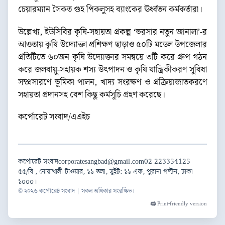
চেয়ারম্যান সৈকত গুহ পিকলুসহ ব্যাংকের ঊর্ধ্বতন কর্মকর্তারা।
উল্লেখ্য, ইউসিবির কৃষি-সহায়তা প্রকল্প ‘ভরসার নতুন জানালা’-র
আওতায় কৃষি উদ্যোক্তা প্রশিক্ষণ ছাড়াও ৫০টি মডেল উপজেলার
প্রতিটিতে ৬০জন কৃষি উদ্যোক্তার সমন্বয়ে ৩টি করে গ্রুপ গঠন
করে জলবায়ু-সহায়ক শস্য উৎপাদন ও কৃষি যান্ত্রিকীকরণ সুবিধা
সম্প্রসারণে ভূমিকা পালন, খাদ্য সংরক্ষণ ও প্রক্রিয়াজাতকরণে
সহায়তা প্রদানসহ বেশ কিছু কর্মসূচি গ্রহণ করেছে।
কর্পোরেট সংবাদ/এএইচ
কর্পোরেট সংবাদ
corporatesangbad@gmail.com
02 223354125
৫৫/বি , নোয়াখালী টাওয়ার, ১১ তলা, সুইট: ১১-এফ, পুরানা পল্টন, ঢাকা
১০০০।
© ২০২৬ কর্পোরেট সংবাদ | সকল অধিকার সংরক্ষিত।
🖨️ Print-friendly version