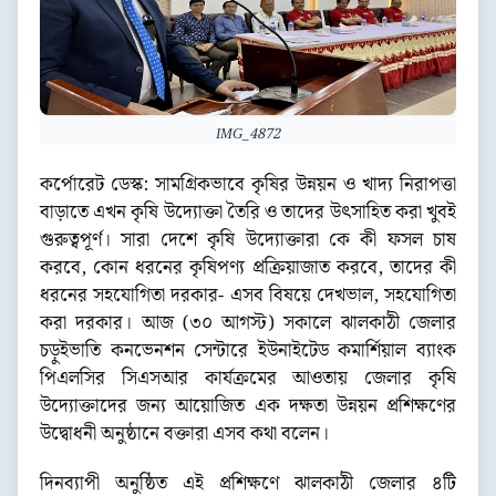
IMG_4872
কর্পোরেট ডেস্ক: সামগ্রিকভাবে কৃষির উন্নয়ন ও খাদ্য নিরাপত্তা
বাড়াতে এখন কৃষি উদ্যোক্তা তৈরি ও তাদের উৎসাহিত করা খুবই
গুরুত্বপূর্ণ। সারা দেশে কৃষি উদ্যোক্তারা কে কী ফসল চাষ
করবে, কোন ধরনের কৃষিপণ্য প্রক্রিয়াজাত করবে, তাদের কী
ধরনের সহযোগিতা দরকার- এসব বিষয়ে দেখভাল, সহযোগিতা
করা দরকার। আজ (৩০ আগস্ট) সকালে ঝালকাঠী জেলার
চড়ুইভাতি কনভেনশন সেন্টারে ইউনাইটেড কমার্শিয়াল ব্যাংক
পিএলসির সিএসআর কার্যক্রমের আওতায় জেলার কৃষি
উদ্যোক্তাদের জন্য আয়োজিত এক দক্ষতা উন্নয়ন প্রশিক্ষণের
উদ্বোধনী অনুষ্ঠানে বক্তারা এসব কথা বলেন।
দিনব্যাপী অনুষ্ঠিত এই প্রশিক্ষণে ঝালকাঠী জেলার ৪টি