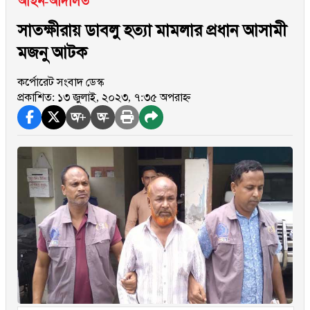
আইন-আদালত
সাতক্ষীরায় ডাবলু হত্যা মামলার প্রধান আসামী
মজনু আটক
কর্পোরেট সংবাদ ডেস্ক
প্রকাশিত: ১৩ জুলাই, ২০২৩, ৭:৩৫ অপরাহ্ন
অ+
অ-