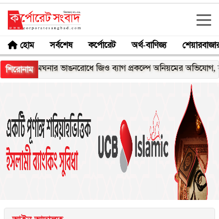
হোম
সর্বশেষ
কর্পোরেট
অর্থ-বাণিজ্য
শেয়ারবাজা
মেঘনার ভাঙনরোধে জিও ব্যাগ প্রকল্পে অনিয়মের অভিযোগ, নদীরকূ
শিরোনাম