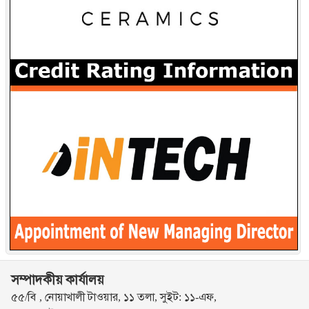
সম্পাদকীয় কার্যালয়
৫৫/বি , নোয়াখালী টাওয়ার, ১১ তলা, সুইট: ১১-এফ,