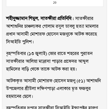
20
শহীদুজ্জামান শিমুল, সাতক্ষীরা প্রতিনিধি :
সাতক্ষীরার
আশাশুনির চাঞ্চল্যকর গোলাম রসুল ডাবলু হত্যা মামলার
প্রধান আসামী মোশারফ হোসেন মজনুকে আটক করেছে
সিআইডি পুলিশ।
বৃহস্পতিবার (১৩ জুলাই) ভোর রাতে শহরের পুরাতন
সাতক্ষীরার আলিয়া মাদ্রাসা পাড়ার প্রফেসর আব্দুল
হামিদের বাড়ি থেকে তাকে আটক করা হয়।
আটককৃত আসামী মোশারফ হোসেন মজনু (৫১) আশাশুনি
উপজেলার শ্রীউলা দক্ষিণপাড়া এলাকার মৃত ফজলুর
রহমানের ছেলে।
বৃহস্পতিবার দুপুরে সাতক্ষীরা সিআইডি ইন্সপেক্টর হারুণ