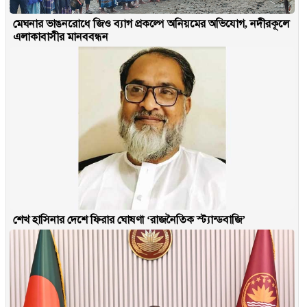
মেঘনার ভাঙনরোধে জিও ব্যাগ প্রকল্পে অনিয়মের অভিযোগ, নদীরকূলে
এলাকাবাসীর মানববন্ধন
শেখ হাসিনার দেশে ফিরার ঘোষণা ‘রাজনৈতিক স্ট্যান্ডবাজি’