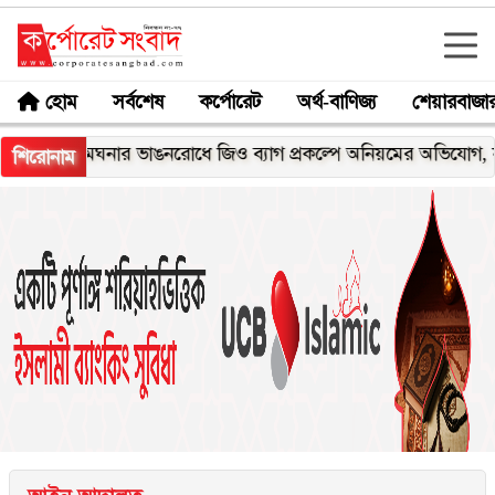
হোম
সর্বশেষ
কর্পোরেট
অর্থ-বাণিজ্য
শেয়ারবাজা
মেঘনার ভাঙনরোধে জিও ব্যাগ প্রকল্পে অনিয়মের অভিযোগ, নদীরকূলে
শিরোনাম