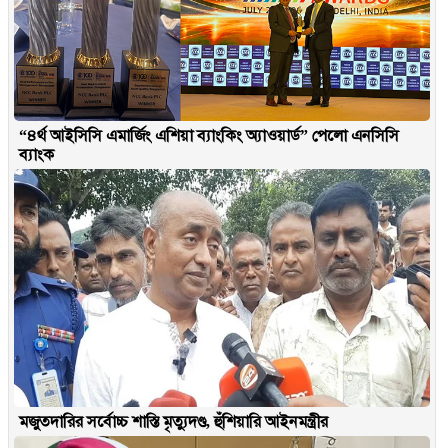
“৪র্থ আইসিসি এমার্জিং এশিয়া ব্যাংকিং অ্যাওয়ার্ড” পেলো এনসিসি
ব্যাংক
মজুতদারির সর্বোচ্চ শাস্তি মৃত্যুদণ্ড, হুঁশিয়ারি আইনমন্ত্রীর