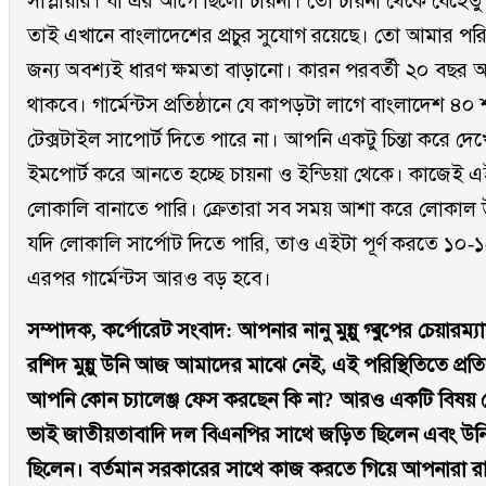
সাপ্লায়ার। যা এর আগে ছিলো চায়না। তো চায়না থেকে যেহেতু 
তাই এখানে বাংলাদেশের প্রচুর সুযোগ রয়েছে। তো আমার পরিকল্পন
জন্য অবশ্যই ধারণ ক্ষমতা বাড়ানো। কারন পরবর্তী ২০ বছর 
থাকবে। গার্মেন্টস প্রতিষ্ঠানে যে কাপড়টা লাগে বাংলাদেশ
টেক্সটাইল সাপোর্ট দিতে পারে না। আপনি একটু চিন্তা করে দ
ইমপোর্ট করে আনতে হচ্ছে চায়না ও ইন্ডিয়া থেকে। কাজেই 
লোকালি বানাতে পারি। ক্রেতারা সব সময় আশা করে লোকা
যদি লোকালি সার্পোট দিতে পারি, তাও এইটা পূর্ণ করতে ১০-
এরপর গার্মেন্টস আরও বড় হবে।
সম্পাদক, কর্পোরেট সংবাদ: আপনার নানু মুন্নু গ্ৰুপের চেয়ারম্
রশিদ মুন্নু উনি আজ আমাদের মাঝে নেই, এই পরিস্থিতিতে প্রতিষ্
আপনি কোন চ্যালেঞ্জ ফেস করছেন কি না? আরও একটি বিষয় য
ভাই জাতীয়তাবাদি দল বিএনপির সাথে জড়িত ছিলেন এবং উনি 
ছিলেন। বর্তমান সরকারের সাথে কাজ করতে গিয়ে আপনারা 