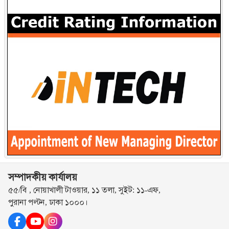
সম্পাদকীয় কার্যালয়
৫৫/বি , নোয়াখালী টাওয়ার, ১১ তলা, সুইট: ১১-এফ,
পুরানা পল্টন, ঢাকা ১০০০।