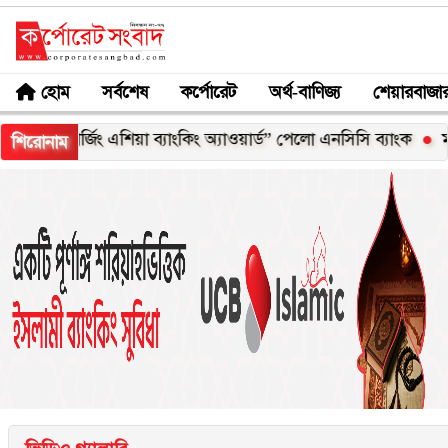
হোম
সর্বশেষ
কর্পোরেট
অর্থ-বাণিজ্য
শেয়ারবাজা
এশিয়া ব্যাংকিং অ্যাওয়ার্ড” পেলো এনসিসি ব্যাংক
মজুতদারির সর্বোচ্চ শ
শিরোনাম