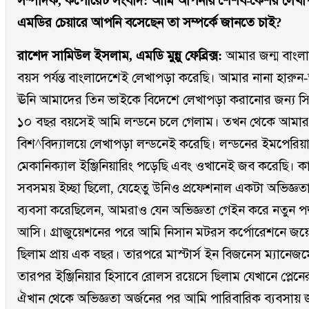
সম্পাদক, কর্পোরেট সংবাদ: আমি আপনার শৈশব-কৈশর লে
এমডির চেয়ারে আপনি বসেছেন তা সম্পর্কে জানতে চাই?
রাশেদ সামিউল ইসলাম, এমডি মুন্নু ফেব্রিক্স:
আমার জন্ম বাংল
বয়স পর্যন্ত বাংলাদেশেই লেখাপড়া করেছি। আমার নানা হারুন-অর
ঊনি আমাদের তিন ভাইকে বিদেশে লেখাপড়া করানোর জন্য সিদ্
১০ বছর বয়সেই আমি লন্ডনে চলে গেলাম। তখন থেকে আমার স
বিশ^বিদ্যালয়ে লেখাপড়া লন্ডনেই করেছি। লন্ডনের ইমপেরি
মেকানিক্যাল ইঞ্জিনিয়ারিং পড়েছি এবং ওখানেই জব করেছি। 
সবসময় ইচ্ছা ছিলো, যেহেতু উনিও প্রফেশনাল একটা অভিজ্ঞত
ব্যবসা করেছিলেন, আমরাও যেন অভিজ্ঞতা গেইন করে নতুন পদ্
আসি। গ্রাজুয়েশনের পরে আমি নিসান মটরস কর্পোরেশনে জ
ছিলাম প্রায় এক বছর। তারপরে মাস্টার্স ইন বিজনেস ম্যানেজম
তারপর ইঞ্জিনিয়ার হিসাবে রোলস রয়েসে ছিলাম যেখানে প্লেনের
ঐখান থেকে অভিজ্ঞতা অর্জনের পর আমি পারিবারিক ব্যবসায়