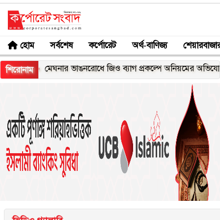
হোম
সর্বশেষ
কর্পোরেট
অর্থ-বাণিজ্য
শেয়ারবাজা
মেঘনার ভাঙনরোধে জিও ব্যাগ প্রকল্পে অনিয়মের অভিযোগ, নদীরকূ
শিরোনাম