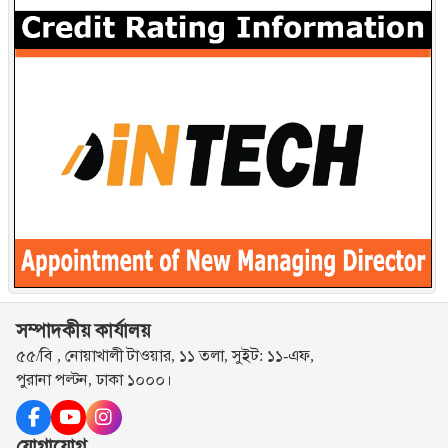
সম্পাদকীয় কার্যালয়
৫৫/বি , নোয়াখালী টাওয়ার, ১১ তলা, সুইট: ১১-এফ,
পুরানা পল্টন, ঢাকা ১০০০।
যোগাযোগ