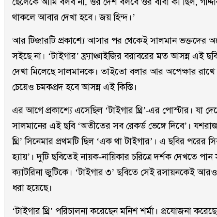
ছেলেকে আমি বলব না, ওর দেশ বলবে ওর বাবা কী ছিল, গাদ্দার
থাকলে আবার দেখা হবে। জয় হিন্দ।’
আর টিজারটি প্রকাশ্যে আসার পর থেকেই সালমান ভক্তদের অ
সইছে না। ‘টাইগার’ ফ্র্যাঞ্চাইজির বরাবরের মত আসন্ন এই ছ
দেখা মিলেছে সালমানকে। তাইতো বলার আর অপেক্ষার রাখে ন
চেয়েও চমকপ্রদ হবে আসন্ন এই কিস্তি।
এর আগে প্রকাশ্যে এসেছিল ‘টাইগার থ্রি’-এর পোস্টার। যা দে
সালমানের এই ছবি ‘অতীতের সব রেকর্ড ভেঙ্গে দিবে’। যশরাজ
থ্রি’ সিনেমার প্রথমটি ছিল ‘এক থা টাইগার’। এ ছবির পরের সি
হ্যায়’। দুটি ছবিতেই নায়ক-নায়িকার চরিত্রে দর্শক দেখতে পা
ক্যাটরিনা জুটিকে। ‘টাইগার ৩’ ছবিতে সেই রসায়নকেই আরও 
ধরা হয়েছে।
‘টাইগার থ্রি’ পরিচালনা করেছেন মনিশ শর্মা। প্রযোজনা করে