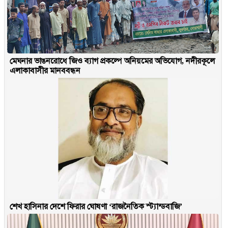
মেঘনার ভাঙনরোধে জিও ব্যাগ প্রকল্পে অনিয়মের অভিযোগ, নদীরকূলে
এলাকাবাসীর মানববন্ধন
শেখ হাসিনার দেশে ফিরার ঘোষণা ‘রাজনৈতিক স্ট্যান্ডবাজি’