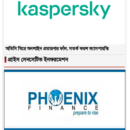
অডিসি ঘিরে অনলাইন প্রতারণার ফাঁদ, সতর্ক করল ক্যাসপারস্কি
▐
প্রাইস সেনসেটিভ ইনফরমেশন