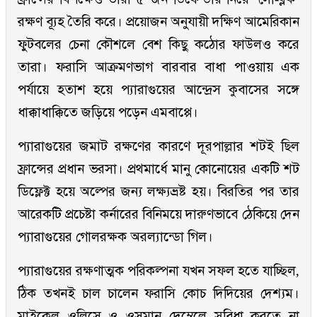
রক্ষণ ব্যূহ তৈরি করে। প্রয়োজন অনুযায়ী দক্ষিণ আমেরিকান
ফুটবলের চেনা কৌশলে বেশ কিছু কঠোর ফাউলও করে
তারা। ফরাসি আক্রমণভাগ বারবার বাধা পাওয়ায় এক
পর্যায়ে হতাশ হয়ে প্যারাগুয়ের আন্দ্রেস কুবাসের সঙ্গে
ধাক্কাধাক্কিতে জড়িয়ে পড়েন এমবাপ্পে।
প্যারাগুয়ের জমাট রক্ষণের কারণে দূরপাল্লার শটই ছিল
ফ্রান্সের প্রধান ভরসা। প্রথমার্ধে মানু কোনোয়ের একটি শট
ডিফ্লেক্ট হয়ে অল্পের জন্য লক্ষ্যভ্রষ্ট হয়। বিরতির পর তার
আরেকটি প্রচেষ্টা কর্নারের বিনিময়ে দারুণভাবে ঠেকিয়ে দেন
প্যারাগুয়ের গোলরক্ষক অরল্যান্ডো গিল।
প্যারাগুয়ের রক্ষণাত্মক পরিকল্পনা যখন সফল হতে যাচ্ছিল,
ঠিক তখনই চাল চালেন ফরাসি কোচ দিদিয়ের দেশ্যম।
মাইকেল ওলিসে ও ওসমান দেম্বেলে সুবিধা করতে না