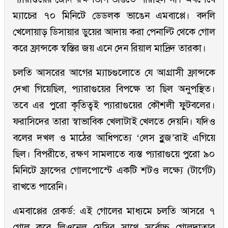
ম্যাচের ৭০ মিনিটে ডেডলক ভাঙেন এমবাপ্পে। বদলি
খেলোয়াড় ডিসায়ার ডুয়ের আদায় করা পেনাল্টি থেকে গোল
করে ফ্রান্সকে স্বস্তির জয় এনে দেন রিয়াল মাদ্রিদ তারকা।
চলতি আসরের আগের ম্যাচগুলোতে যে আগ্রাসী ফ্রান্সকে
দেখা গিয়েছিল, প্যারাগুয়ের বিপক্ষে তা ছিল অনুপস্থিত।
তবে এর পুরো কৃতিত্বই প্যারাগুয়ের কৌশলী ফুটবলের।
ফরাসিদের তারা স্বাভাবিক খেলাটাই খেলতে দেয়নি। যদিও
বলের দখল ও মাঠের আধিপত্যে ‘লেস ব্লুজ’রাই এগিয়ে
ছিল। বিপরীতে, রক্ষণ সামলাতে ব্যস্ত প্যারাগুয়ে পুরো ৯০
মিনিটে ফ্রান্সের গোলপোস্টে একটি শটও লক্ষ্যে (টার্গেট)
রাখতে পারেনি।
এমবাপ্পের রেকর্ড: এই গোলের মাধ্যমে চলতি আসরে ৭
গোল করে লিওনেল মেসির সাথে সর্বোচ্চ গোলদাতার