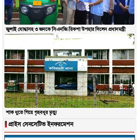
জুলাই যোদ্ধাসহ ৩ জনকে সিএনজি-রিকশা উপহার দিলেন প্রধানমন্ত্রী
শাক ধুতে গিয়ে গৃহবধূর মৃত্যু
▐
প্রাইস সেনসেটিভ ইনফরমেশন