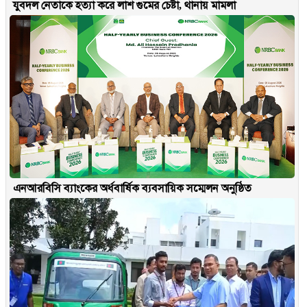
যুবদল নেতাকে হত্যা করে লাশ গুমের চেষ্টা, থানায় মামলা
এনআরবিসি ব্যাংকের অর্ধবার্ষিক ব্যবসায়িক সম্মেলন অনুষ্ঠিত