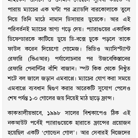
পারায় ম্যাচের এক ঘণ্টা পর ব্র্যাডলি বারকোলাকে তুলে
নিয়ে তিনি মাঠে নামান ডিসায়ার ডুয়েকে। আর এই
পরিবর্তনই ম্যাচের ভাগ্য গড়ে দেয়। প্যারাগুয়ের একাধিক
ডিফেন্ডারকে কাটিয়ে ডুয়ে ডি-বক্সে ঢুকে পড়লে তাকে
ফাউল করেন দিয়েগো গোমেজ। ভিডিও অ্যাসিস্ট্যান্ট
রেফারি (ভিএআর) পর্যালোচনার পর উজবেকিস্তানের
রেফারি পেনাল্টির বাঁশি বাজান। স্পট কিক থেকে নিখুঁত
শটে বল জালে জড়ান এমবাপ্পে। ম্যাচের যোগ করা সময়ে
এমবাপ্পে ব্যবধান দ্বিগুণ করার আরেকটি সুযোগ পেলেও
শেষ পর্যন্ত ১-০ গোলের জয় নিয়েই মাঠ ছাড়ে ফ্রান্স।
কাকতালীয়ভাবে, ১৯৯৮ সালের বিশ্বকাপেও ঠিক এই
নকআউট পর্বেই প্যারাগুয়েকে হারাতে ফ্রান্সের প্রয়োজন
হয়েছিল একটি ‘গোল্ডেন গোল’। আর সেবারই নিজেদের