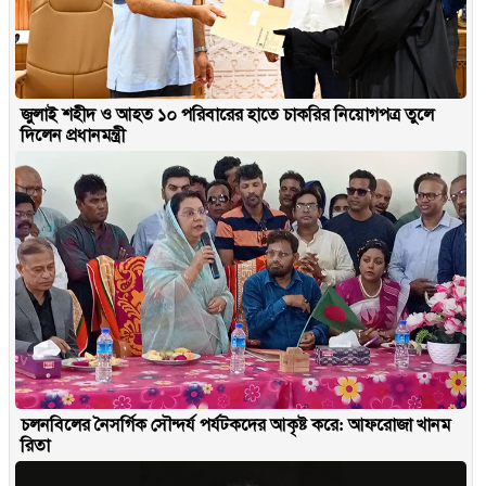
জুলাই শহীদ ও আহত ১০ পরিবারের হাতে চাকরির নিয়োগপত্র তুলে
দিলেন প্রধানমন্ত্রী
চলনবিলের নৈসর্গিক সৌন্দর্য পর্যটকদের আকৃষ্ট করে: আফরোজা খানম
রিতা