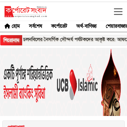
হোম
সর্বশেষ
কর্পোরেট
অর্থ-বাণিজ্য
শেয়ারবাজা
চলনবিলের নৈসর্গিক সৌন্দর্য পর্যটকদের আকৃষ্ট করে: আফরোজা খানম
শিরোনাম