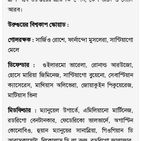
আরব।
উরুগুয়ের বিশ্বকাপ স্কোয়াড :
গোলরক্ষক :
সার্জিও রোশে, ফার্নান্দো মুসলেরা, সান্টিয়াগো
মেলে
ডিফেন্ডার :
গুইলারমো ভারেলা, রোনাল্ড আরউজো,
হোসে মারিয়া জিমিনেজ, সান্টিয়াগো বুয়েনো, সেবাস্টিয়ান
ক্যাসেরেস, মাথিয়াস অলিভেরা, জোয়াকুইন পিকুয়েরেজ,
মাটিয়াস ভিনা
মিডফিল্ডার :
ম্যানুয়েল উগার্তে, এমিলিয়ানো মার্টিনেজ,
রডরিগো বেনটানকার, ফেডেরিকো ভালভার্দে, অগাস্টিন
কোনোবিও, হুয়ান ম্যানুয়ের সানাব্রিয়া, গিওগিয়ান ডি
আরাসকায়েটা, নিকোলাস ডি লা ক্রুজ, রডরিগো জালাজার,