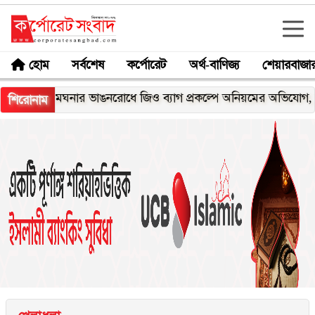
হোম
সর্বশেষ
কর্পোরেট
অর্থ-বাণিজ্য
শেয়ারবাজা
মেঘনার ভাঙনরোধে জিও ব্যাগ প্রকল্পে অনিয়মের অভিযোগ, নদীরকূলে 
শিরোনাম