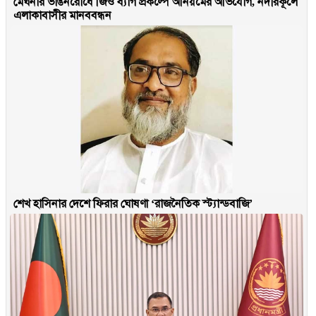
মেঘনার ভাঙনরোধে জিও ব্যাগ প্রকল্পে অনিয়মের অভিযোগ, নদীরকূলে
এলাকাবাসীর মানববন্ধন
শেখ হাসিনার দেশে ফিরার ঘোষণা ‘রাজনৈতিক স্ট্যান্ডবাজি’