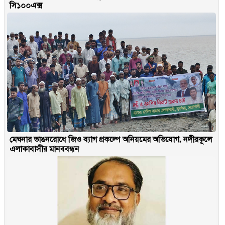
সি১০০এক্স
মেঘনার ভাঙনরোধে জিও ব্যাগ প্রকল্পে অনিয়মের অভিযোগ, নদীরকূলে
এলাকাবাসীর মানববন্ধন