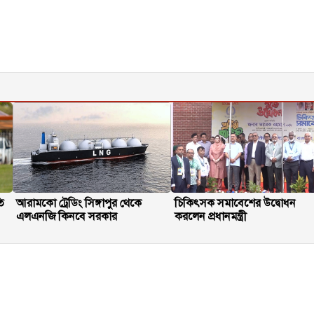
তি
আরামকো ট্রেডিং সিঙ্গাপুর থেকে
চিকিৎসক সমাবেশের উদ্বোধন
এলএনজি কিনবে সরকার
করলেন প্রধানমন্ত্রী