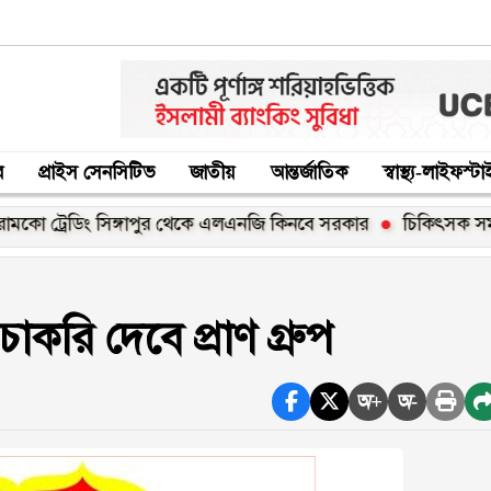
র
প্রাইস সেনসিটিভ
জাতীয়
আন্তর্জাতিক
স্বাস্থ্য-লাইফস্ট
েডিং সিঙ্গাপুর থেকে এলএনজি কিনবে সরকার
চিকিৎসক সমাবেশের উদ্
করি দেবে প্রাণ গ্রুপ
অ+
অ-