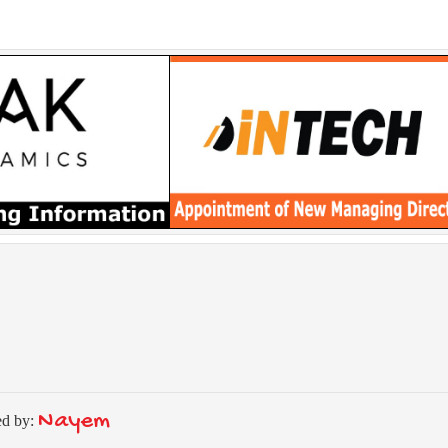
Nayem
ed by: