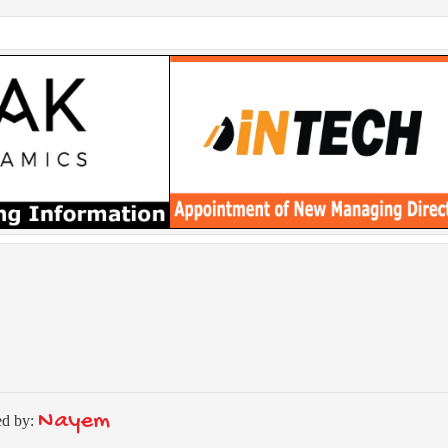
Nayem
ed by: