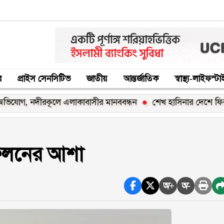
র
প্রাইস সেনসিটিভ
জাতীয়
আন্তর্জাতিক
স্বাস্থ্য-লাইফস্ট
নদীরকূলে এলাকাবাসীর মানববন্ধন
শেখ হাসিনার দেশে ফিরার ঘোষণা 
 ফলনের আশা
অ+
অ-