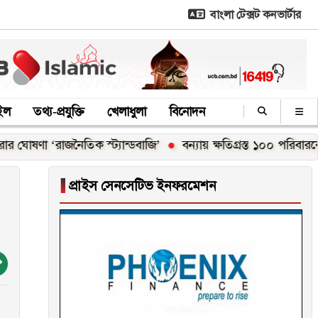
বাংলা টেক্সট কনভার্টার
াইল
তথ্য-প্রযুক্তি
খেলাধুলা
বিনোদন
‘রাজনৈতিক স্ট্যান্ডবাজি’
বন্যায় ক্ষতিগ্রস্ত ১০০ পরিবারকে নতুন ঘর দ
▐
প্রাইস সেনসেটিভ ইনফরমেশন