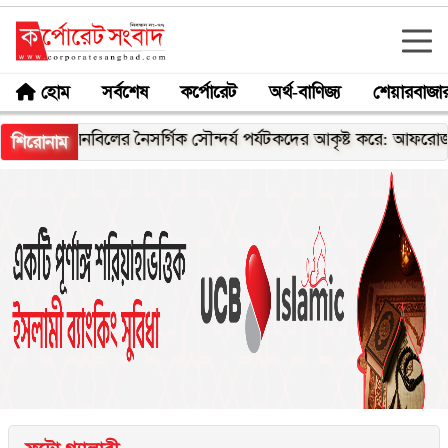
হোম
সর্বশেষ
কর্পোরেট
অর্থ-বাণিজ্য
শেয়ারবাজা
চলনবিলের নৈসর্গিক সৌন্দর্য পর্যটকদের আকৃষ্ট করে: আফরোজা খানম রি
শিরোনাম