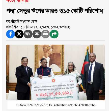
ফটো গ্যালারী
পদ্মা সেতুর ঋণের আরও ৩১৫ কোটি পরিশোধ
কর্পোরেট সংবাদ ডেস্ক
প্রকাশিত: ১৮ ডিসেম্বর, ২০২৩, ১:০২ অপরাহ্ন
অ+
অ-
6034aa062b972cfe2e7515148bc068b52f5e69478a06666b