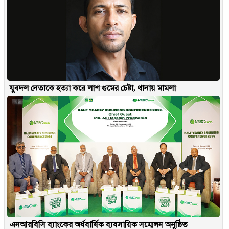
যুবদল নেতাকে হত্যা করে লাশ গুমের চেষ্টা, থানায় মামলা
এনআরবিসি ব্যাংকের অর্ধবার্ষিক ব্যবসায়িক সম্মেলন অনুষ্ঠিত