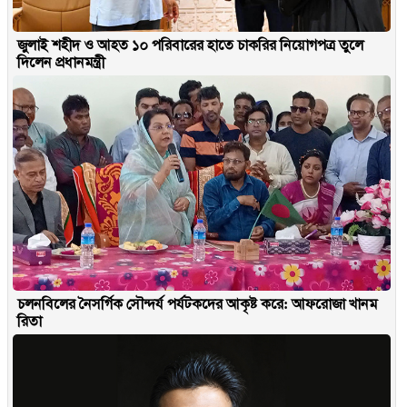
জুলাই শহীদ ও আহত ১০ পরিবারের হাতে চাকরির নিয়োগপত্র তুলে
দিলেন প্রধানমন্ত্রী
চলনবিলের নৈসর্গিক সৌন্দর্য পর্যটকদের আকৃষ্ট করে: আফরোজা খানম
রিতা