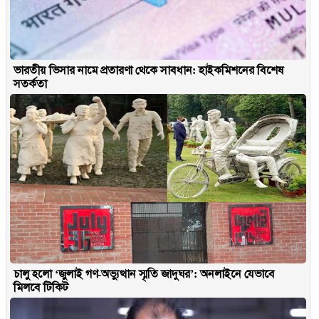
ভারতীয় ভিসার নামে প্রতারণা থেকে সাবধান: হাইকমিশনের বিশেষ
সতর্কতা
চালু হলো ‘জুলাই গণ-অভ্যুত্থান স্মৃতি জাদুঘর’: অনলাইনে যেভাবে
মিলবে টিকিট