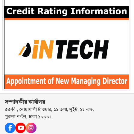
সম্পাদকীয় কার্যালয়
৫৫/বি , নোয়াখালী টাওয়ার, ১১ তলা, সুইট: ১১-এফ,
পুরানা পল্টন, ঢাকা ১০০০।