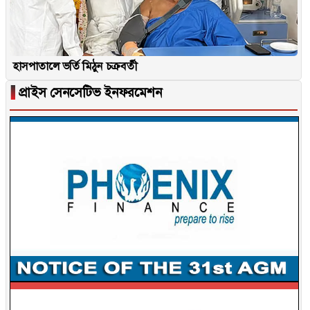
হাসপাতালে ভর্তি মিঠুন চক্রবর্তী
▐
প্রাইস সেনসেটিভ ইনফরমেশন