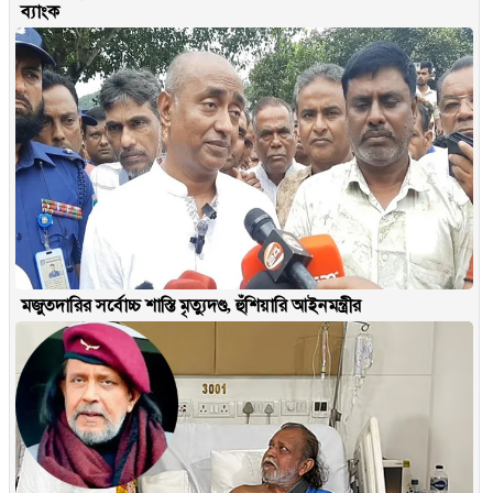
ব্যাংক
মজুতদারির সর্বোচ্চ শাস্তি মৃত্যুদণ্ড, হুঁশিয়ারি আইনমন্ত্রীর