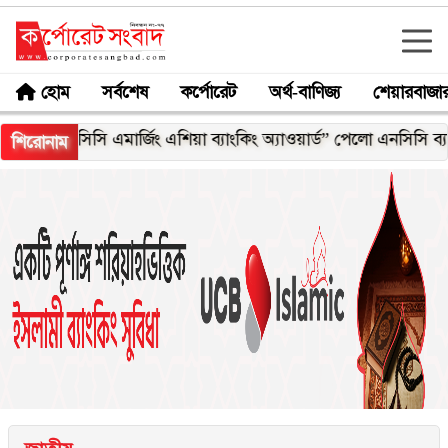
হোম
সর্বশেষ
কর্পোরেট
অর্থ-বাণিজ্য
শেয়ারবাজা
িসি এমার্জিং এশিয়া ব্যাংকিং অ্যাওয়ার্ড” পেলো এনসিসি ব্যাংক
মজুত
শিরোনাম