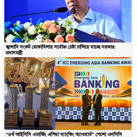
জ্বালানি সংকট মোকাবিলায় সর্বোচ্চ চেষ্টা চালিয়ে যাচ্ছে সরকার:
প্রধানমন্ত্রী
“৪র্থ আইসিসি এমার্জিং এশিয়া ব্যাংকিং অ্যাওয়ার্ড” পেলো এনসিসি