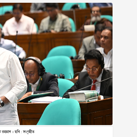
রেক রহমান । ছবি : সংগৃহীত