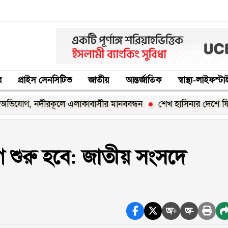
র
প্রাইস সেনসিটিভ
জাতীয়
আন্তর্জাতিক
স্বাস্থ্য-লাইফস্ট
নদীরকূলে এলাকাবাসীর মানববন্ধন
শেখ হাসিনার দেশে ফিরার ঘোষণা 
োগ শুরু হবে: জাতীয় সংসদে
অ+
অ-