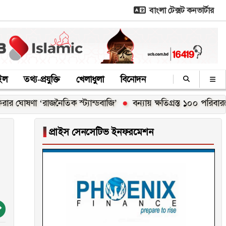
বাংলা টেক্সট কনভার্টার
াইল
তথ্য-প্রযুক্তি
খেলাধুলা
বিনোদন
‘রাজনৈতিক স্ট্যান্ডবাজি’
বন্যায় ক্ষতিগ্রস্ত ১০০ পরিবারকে নতুন ঘর 
▐
প্রাইস সেনসেটিভ ইনফরমেশন