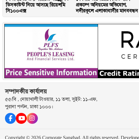
ডিসকাউন্ট নিয়ে আসছে রিয়েলমি
প্রকল্পে অনিয়মের অভিযোগ,
সি১০০এক্স
নদীরকূলে এলাকাবাসীর মানববন্ধন
সম্পাদকীয় কার্যালয়
৫৫/বি , নোয়াখালী টাওয়ার, ১১ তলা, সুইট: ১১-এফ,
পুরানা পল্টন, ঢাকা ১০০০।
Copyright © 2026 Corporate Sangbad. All rights reserved.
Develop