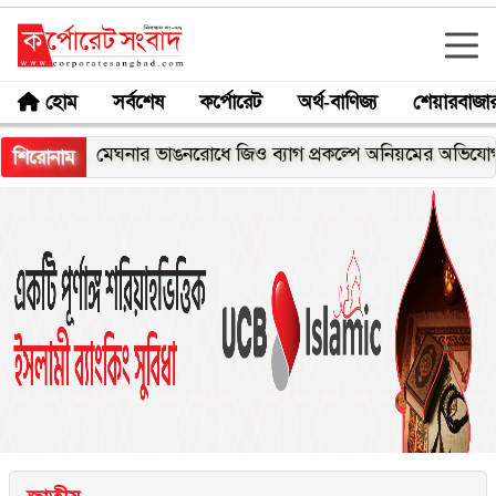
হোম
সর্বশেষ
কর্পোরেট
অর্থ-বাণিজ্য
শেয়ারবাজা
মেঘনার ভাঙনরোধে জিও ব্যাগ প্রকল্পে অনিয়মের অভিযোগ, নদীরকূ
শিরোনাম