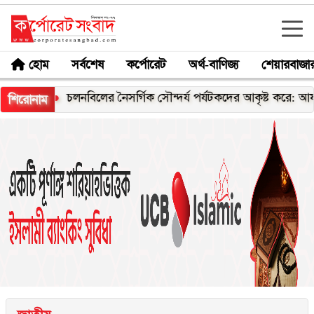
হোম
সর্বশেষ
কর্পোরেট
অর্থ-বাণিজ্য
শেয়ারবাজা
ী
চলনবিলের নৈসর্গিক সৌন্দর্য পর্যটকদের আকৃষ্ট করে: আফরোজা খ
শিরোনাম