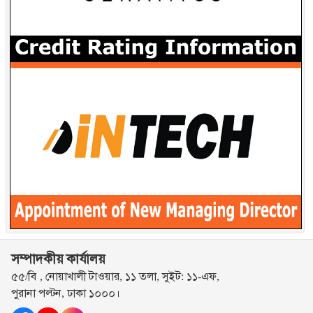
সম্পাদকীয় কার্যালয়
৫৫/বি , নোয়াখালী টাওয়ার, ১১ তলা, সুইট: ১১-এফ,
পুরানা পল্টন, ঢাকা ১০০০।