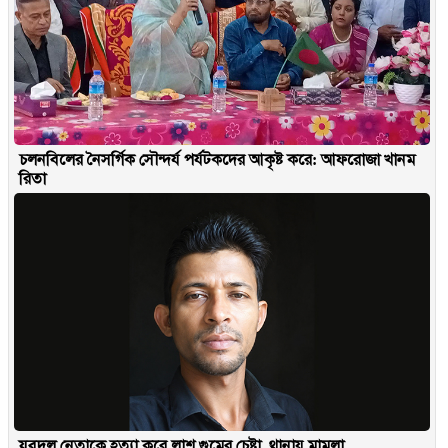
চলনবিলের নৈসর্গিক সৌন্দর্য পর্যটকদের আকৃষ্ট করে: আফরোজা খানম
রিতা
যুবদল নেতাকে হত্যা করে লাশ গুমের চেষ্টা, থানায় মামলা