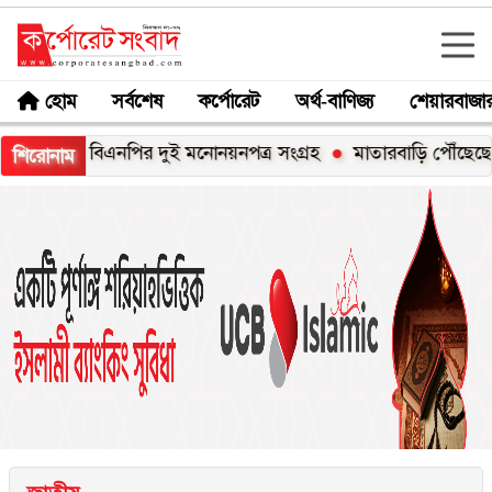
হোম
সর্বশেষ
কর্পোরেট
অর্থ-বাণিজ্য
শেয়ারবাজা
বাচনে বিএনপির দুই মনোনয়নপত্র সংগ্রহ
মাতারবাড়ি পৌঁছেছেন প্রধানমন্ত্র
শিরোনাম