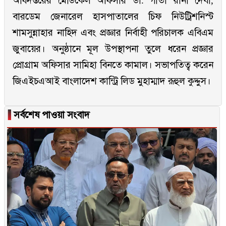
অধিদপ্তরের মেডিকেল অফিসার ডা. গীতা রানী দেবী,
বারডেম জেনারেল হাসপাতালের চিফ নিউট্রিশনিস্ট
শামসুন্নাহার নাহিদ এবং প্রজ্ঞার নির্বাহী পরিচালক এবিএম
জুবায়ের। অনুষ্ঠানে মূল উপস্থাপনা তুলে ধরেন প্রজ্ঞার
প্রোগ্রাম অফিসার সামিহা বিনতে কামাল। সভাপতিত্ব করেন
জিএইচএআই বাংলাদেশ কান্ট্রি লিড মুহাম্মাদ রূহুল কুদ্দুস।
▐
সর্বশেষ পাওয়া সংবাদ