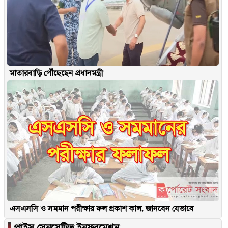
মাতারবাড়ি পৌঁছেছেন প্রধানমন্ত্রী
এসএসসি ও সমমান পরীক্ষার ফল প্রকাশ কাল, জানবেন যেভাবে
▐
প্রাইস সেনসেটিভ ইনফরমেশন