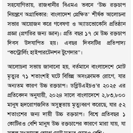
সহযোগিতায়, রাজধানীর বিএমএ ভবনে ‘উচ্চ রক্তচাপ
নিয়ন্ত্রণে অগ্রাধিকার: বাংলাদেশ প্রেক্ষিত’ শীর্ষক আলোচনা
সভার আয়োজন করে গবেষণা ও অ্যাডভোকেসি প্রতিষ্ঠান
প্রজ্ঞা (প্রগতির জন্য জ্ঞান)। প্রতি বছর ১৭ মে উচ্চ রক্তচাপ
দিবস উদযাপিত হয়। এবছর দিবসটির প্রতিপাদ্য
“কন্ট্রোর্লিং হাইপারটেনশন টুগেদার”।
আলোচনা সভায় জানানো হয়, বর্তমানে বাংলাদেশে মোট
মৃত্যুর ৭১ শতাংশই ঘটে বিভিন্ন অসংক্রামক রোগে, যার
অন্যতম কারণ উচ্চ রক্তচাপ। ডব্লিউএইচও’র ২০২৫ এর
প্রতিবেদন অনুযায়ী, ২০২৪ সালে বাংলাদেশে ২,৮৩,৮০০
মানুষ হৃদরোগজনিত অসুস্থতায় মৃত্যুবরণ করেছে, যার ৫২
শতাংশের জন্য দায়ী উচ্চ রক্তচাপ। বিশ্বে প্রতিবছর ১
কোটিরও বেশি মানুষ উচ্চ রক্তচাপের কারণে মারা যায়, যা