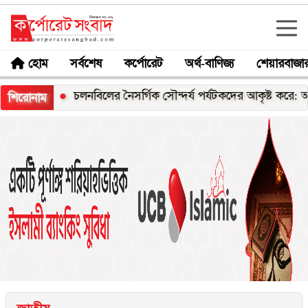
হোম
সর্বশেষ
কর্পোরেট
অর্থ-বাণিজ্য
শেয়ারবাজা
ী
চলনবিলের নৈসর্গিক সৌন্দর্য পর্যটকদের আকৃষ্ট করে: আফরোজা খ
শিরোনাম