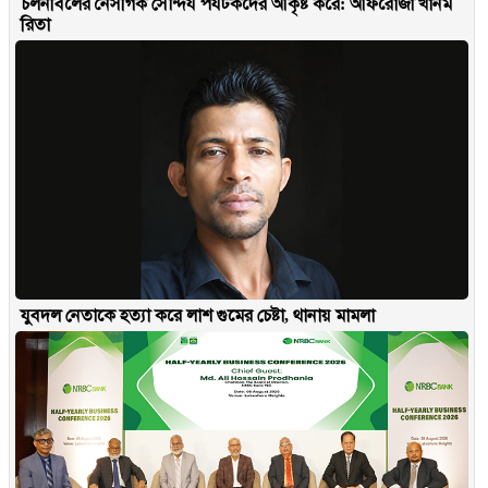
চলনবিলের নৈসর্গিক সৌন্দর্য পর্যটকদের আকৃষ্ট করে: আফরোজা খানম
রিতা
যুবদল নেতাকে হত্যা করে লাশ গুমের চেষ্টা, থানায় মামলা