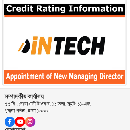
সম্পাদকীয় কার্যালয়
৫৫/বি , নোয়াখালী টাওয়ার, ১১ তলা, সুইট: ১১-এফ,
পুরানা পল্টন, ঢাকা ১০০০।