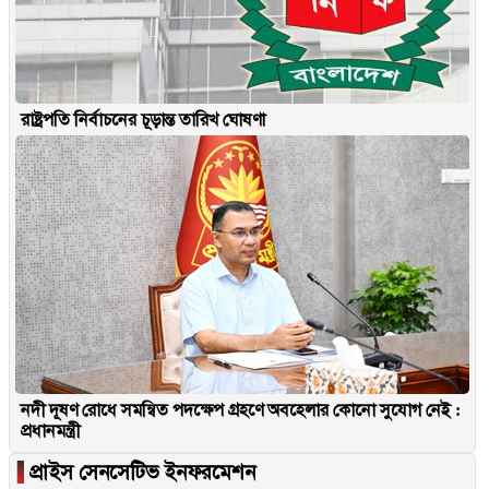
রাষ্ট্রপতি নির্বাচনের চূড়ান্ত তারিখ ঘোষণা
নদী দূষণ রোধে সমন্বিত পদক্ষেপ গ্রহণে অবহেলার কোনো সুযোগ নেই :
প্রধানমন্ত্রী
▐
প্রাইস সেনসেটিভ ইনফরমেশন