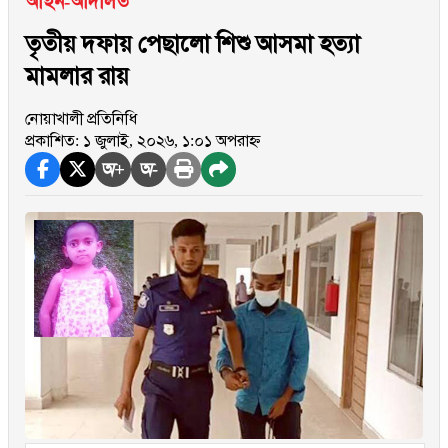
আইন-আদালত
তৃতীয় দফায় পেছালো শিশু আসমা হত্যা
মামলার রায়
নোয়াখালী প্রতিনিধি
প্রকাশিত: ১ জুলাই, ২০২৬, ১:০১ অপরাহ্ন
অ+
অ-