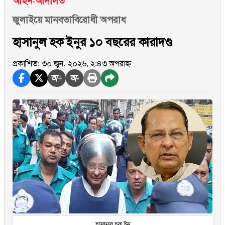
আইন-আদালত
জুলাইয়ে মানবতাবিরোধী অপরাধ
হাসানুল হক ইনুর ১০ বছরের কারাদণ্ড
প্রকাশিত: ৩০ জুন, ২০২৬, ২:৪৩ অপরাহ্ন
অ+
অ-
হাসানুল হক ইনু