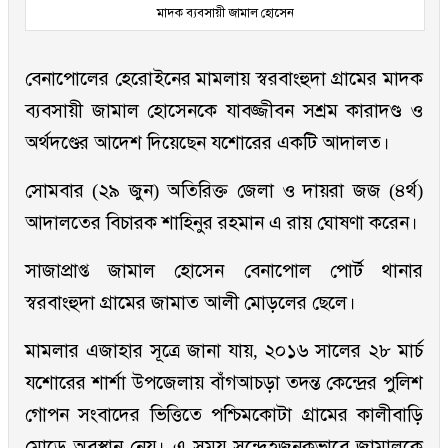
মাদক ব্যবসায়ী জামাল হোসেন
বেনাপোলের হেরোইনের মামলায় স্বরবাংহুদা গ্রামের মাদক
ব্যবসায়ী জামাল হোসেনকে যাবজ্জীবন সশ্রম কারাদণ্ড ও
অর্থদণ্ডের আদেশ দিয়েছেন যশোরের একটি আদালত।
সোমবার (২৯ জুন) অতিরিক্ত জেলা ও দায়রা জজ (৪র্থ)
আদালতের বিচারক শাহিনুর রহমান এ রায় ঘোষণা করেন।
সাজাপ্রাপ্ত জামাল হোসেন বেনাপোল পোর্ট থানার
স্বরবাংহুদা গ্রামের জামাত আলী মোড়লের ছেলে।
মামলার এজাহার সূত্রে জানা যায়, ২০১৬ সালের ২৮ মার্চ
যশোরের শার্শা উপজেলায় বাঁগআচড়া তদন্ত কেন্দ্রের পুলিশ
গোপন সংবাদের ভিত্তিতে পশ্চিমকোটা গ্রামের কালীবাড়ি
মোড়ে অবস্থান নেয়। এ সময় সন্দেহজনকভাবে জামালকে