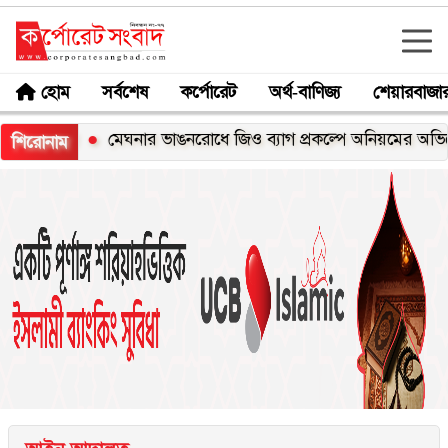
হোম
সর্বশেষ
কর্পোরেট
অর্থ-বাণিজ্য
শেয়ারবাজা
্স
মেঘনার ভাঙনরোধে জিও ব্যাগ প্রকল্পে অনিয়মের অভিযোগ, নদী
শিরোনাম