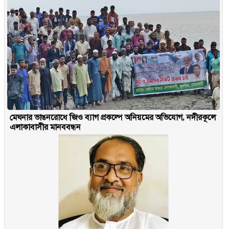
মেঘনার ভাঙনরোধে জিও ব্যাগ প্রকল্পে অনিয়মের অভিযোগ, নদীরকূলে
এলাকাবাসীর মানববন্ধন