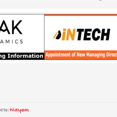
Nayem
ed by: