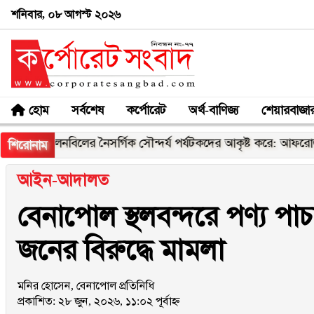
শনিবার, ০৮ আগস্ট ২০২৬
হোম
সর্বশেষ
কর্পোরেট
অর্থ-বাণিজ্য
শেয়ারবাজা
চলনবিলের নৈসর্গিক সৌন্দর্য পর্যটকদের আকৃষ্ট করে: আফরোজা খানম 
শিরোনাম
আইন-আদালত
বেনাপোল স্থলবন্দরে পণ্য প
জনের বিরুদ্ধে মামলা
মনির হোসেন, বেনাপোল প্রতিনিধি
প্রকাশিত: ২৮ জুন, ২০২৬, ১১:০২ পূর্বাহ্ন