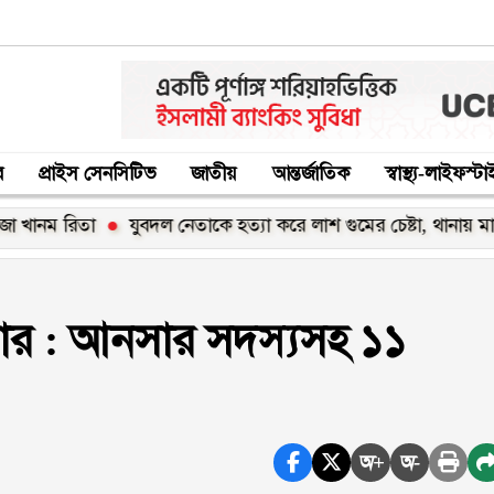
র
প্রাইস সেনসিটিভ
জাতীয়
আন্তর্জাতিক
স্বাস্থ্য-লাইফস্ট
রিতা
যুবদল নেতাকে হত্যা করে লাশ গুমের চেষ্টা, থানায় মামলা
াচার : আনসার সদস্যসহ ১১
অ+
অ-