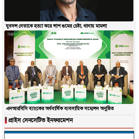
যুবদল নেতাকে হত্যা করে লাশ গুমের চেষ্টা, থানায় মামলা
এনআরবিসি ব্যাংকের অর্ধবার্ষিক ব্যবসায়িক সম্মেলন অনুষ্ঠিত
▐
প্রাইস সেনসেটিভ ইনফরমেশন