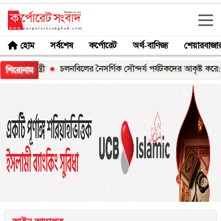
হোম
সর্বশেষ
কর্পোরেট
অর্থ-বাণিজ্য
শেয়ারবাজা
্ত্রী
চলনবিলের নৈসর্গিক সৌন্দর্য পর্যটকদের আকৃষ্ট করে: আফরোজ
শিরোনাম