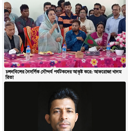
চলনবিলের নৈসর্গিক সৌন্দর্য পর্যটকদের আকৃষ্ট করে: আফরোজা খানম
রিতা