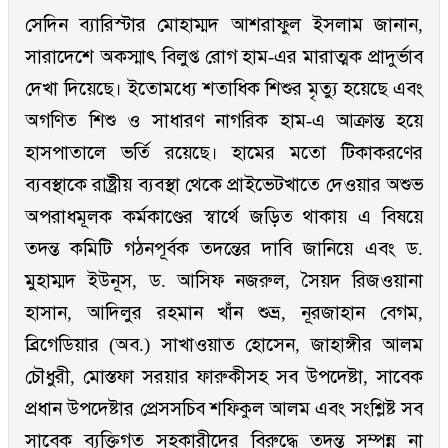
সেদিন ব্যারিস্টার মোহাম্মদ আশরাফুল ইসলাম জানান,
সারাদেশে অকস্মাৎ বিলুপ্ত রোগ হাম-এর মারাত্মক প্রাদুর্ভাব
দেখা দিয়েছে। ইতোমধ্যে শতাধিক শিশুর মৃত্যু হয়েছে এবং
অগণিত শিশু ও সাধারণ নাগরিক হাম-এ আক্রান্ত হয়ে
হাসপাতালে ভর্তি রয়েছে। হামের মতো টিকাকরণের
ব্যবস্থাকে রাষ্ট্রীয় ব্যবস্থা থেকে প্রাইভেটখাতে দেওয়ার অশুভ
অপরাধমূলক কর্মকাণ্ডের স্বার্থে জড়িত থাকায় এ বিষয়ে
তদন্ত কমিটি গঠনপূর্বক তদন্তের দাবি জানিয়ে এবং ড.
মুহাম্মদ ইউনূস, ড. আসিফ নজরুল, সৈয়দ রিজওয়ানা
হাসান, আদিলুর রহমান খাঁন শুভ্র, নূরজাহান বেগম,
ব্রিগেডিয়ার (অব.) সাখাওয়াত হোসেন, জাহাঙ্গীর আলম
চৌধুরী, মোস্তফা সরয়ার ফারুকীসহ সব উপদেষ্টা, সাবেক
প্রধান উপদেষ্টার প্রেসসচিব শফিকুল আলম এবং সংশ্লিষ্ট সব
সাবেক ব্যক্তিগত সহকারীদের বিরুদ্ধে তদন্ত সম্পন্ন না