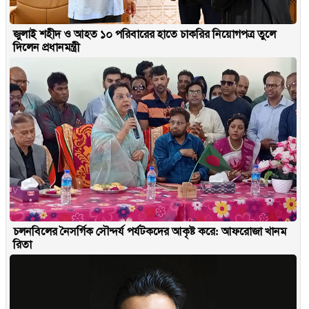
জুলাই শহীদ ও আহত ১০ পরিবারের হাতে চাকরির নিয়োগপত্র তুলে
দিলেন প্রধানমন্ত্রী
চলনবিলের নৈসর্গিক সৌন্দর্য পর্যটকদের আকৃষ্ট করে: আফরোজা খানম
রিতা