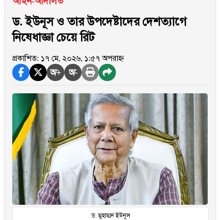
আইন-আদালত
ড. ইউনূস ও তার উপদেষ্টাদের দেশত্যাগে
নিষেধাজ্ঞা চেয়ে রিট
প্রকাশিত: ১৭ মে, ২০২৬, ১:৫৭ অপরাহ্ন
অ+
অ-
ড. মুহাম্মদ ইউনূস