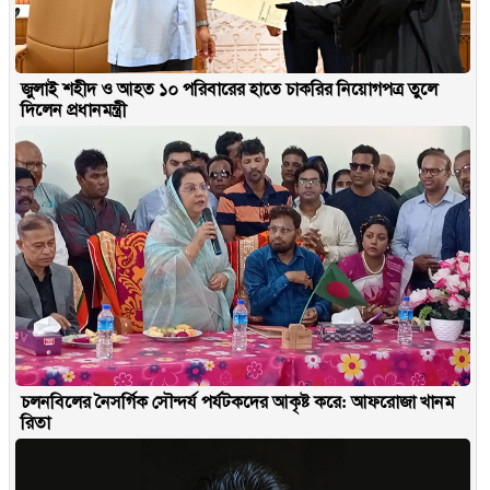
জুলাই শহীদ ও আহত ১০ পরিবারের হাতে চাকরির নিয়োগপত্র তুলে
দিলেন প্রধানমন্ত্রী
চলনবিলের নৈসর্গিক সৌন্দর্য পর্যটকদের আকৃষ্ট করে: আফরোজা খানম
রিতা