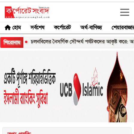
হোম
সর্বশেষ
কর্পোরেট
অর্থ-বাণিজ্য
শেয়ারবাজা
ী
চলনবিলের নৈসর্গিক সৌন্দর্য পর্যটকদের আকৃষ্ট করে: আফরোজা খ
শিরোনাম