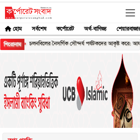
হোম
সর্বশেষ
কর্পোরেট
অর্থ-বাণিজ্য
শেয়ারবাজা
ী
চলনবিলের নৈসর্গিক সৌন্দর্য পর্যটকদের আকৃষ্ট করে: আফরোজা খা
শিরোনাম