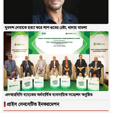
যুবদল নেতাকে হত্যা করে লাশ গুমের চেষ্টা, থানায় মামলা
এনআরবিসি ব্যাংকের অর্ধবার্ষিক ব্যবসায়িক সম্মেলন অনুষ্ঠিত
▐
প্রাইস সেনসেটিভ ইনফরমেশন