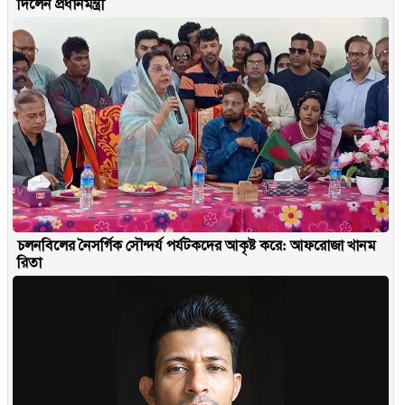
দিলেন প্রধানমন্ত্রী
চলনবিলের নৈসর্গিক সৌন্দর্য পর্যটকদের আকৃষ্ট করে: আফরোজা খানম
রিতা